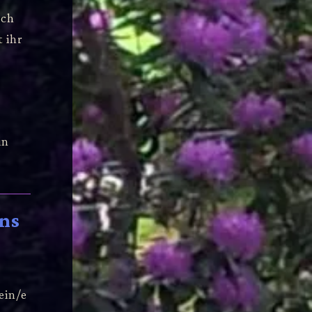
rch
 ihr
in
ns
ein/e