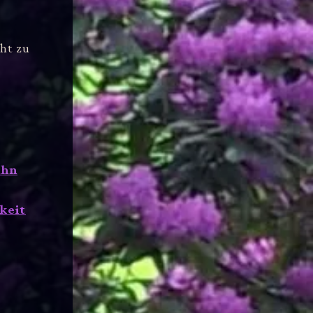
ht zu
ahn
keit