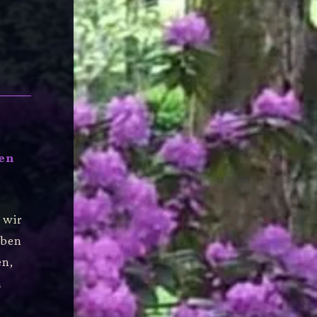
nen
 wir
aben
en,
n