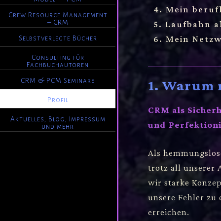
4. Mein berufl
Crew Resource Management
– CRM
5. Laufbahn a
6. Mein Netzw
Selbstverlegte Bücher
Consulting für
Fachbuchautoren
CRM & PCM Seminare
1. Warum 
Profil
CRM als Sicherh
Aktuelles, Blog, Impressum
und Perfektion
und mehr
Als hemmungslose
POWERED BY
GENESIS
trotz all unserer
wir starke Konzep
unsere Fehler zu 
erreichen.