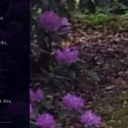
en
ckt,
t des