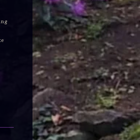
ung
te