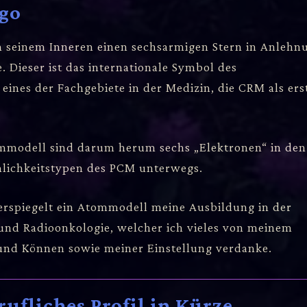
ogo
in seinem Inneren einen sechsarmigen Stern in Anlehn
e. Dieser ist das internationale Symbol des
 eines der Fachgebiete in der Medizin, die CRM als ers
mmodell sind darum herum sechs „Elektronen“ in den
nlichkeitstypen des PCM unterwegs.
erspiegelt ein Atommodell meine Ausbildung in der
 und Radioonkologie, welcher ich vieles von meinem
und Können sowie meiner Einstellung verdanke.
rufliches Profil in Kürze