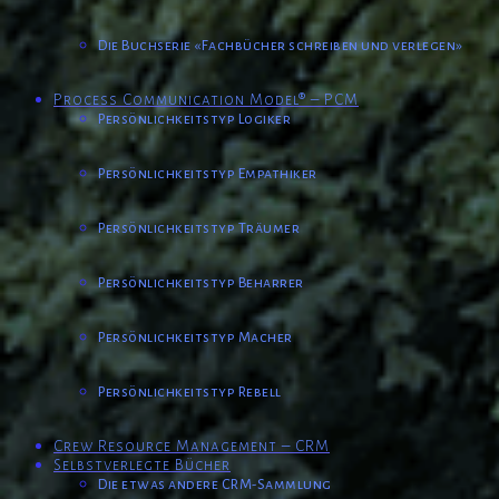
Die Buchserie «Fachbücher schreiben und verlegen»
Process Communication Model® – PCM
Persönlichkeitstyp Logiker
Persönlichkeitstyp Empathiker
Persönlichkeitstyp Träumer
Persönlichkeitstyp Beharrer
Persönlichkeitstyp Macher
Persönlichkeitstyp Rebell
Crew Resource Management – CRM
Selbstverlegte Bücher
Die etwas andere CRM-Sammlung