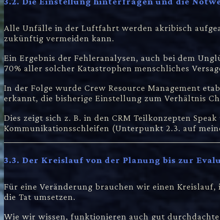
3.2. Die Einstellung hinterfragen und die Not
Alle Unfälle in der Luftfahrt werden akribisch aufge
zukünftig vermeiden kann.
Ein Ergebnis der Fehleranalysen, auch bei dem Unglüc
70% aller solcher Katastrophen menschliches Versa
In der Folge wurde Crew Resource Management etabl
erkannt, die bisherige Einstellung zum Verhältnis 
Dies zeigt sich z. B. in den CRM Teilkonzepten Speak
Kommunikationsschleifen (Unterpunkt 2.3. auf mein
3.3. Der Kreislauf von der Planung bis zur Eval
Für eine Veränderung brauchen wir einen Kreislauf,
die Tat umsetzen.
Wie wir wissen, funktionieren auch gut durchdachte 