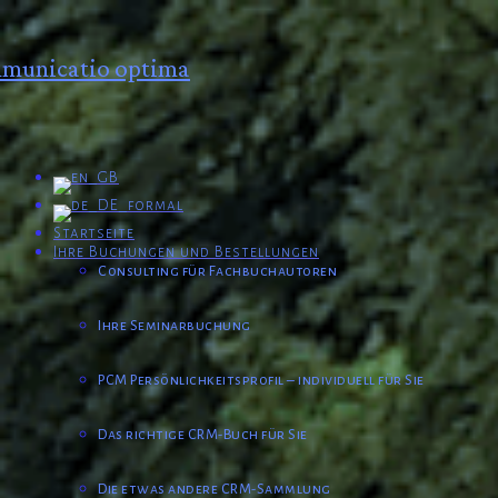
municatio optima
Startseite
Ihre Buchungen und Bestellungen
Consulting für Fachbuchautoren
Ihre Seminarbuchung
PCM Persönlichkeitsprofil – individuell für Sie
Das richtige CRM-Buch für Sie
Die etwas andere CRM-Sammlung