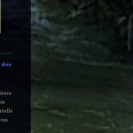
 des
itere
sie
stelle
 von