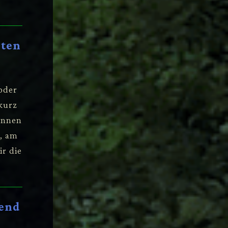
rten
oder
kurz
önnen
n, am
ir die
rend