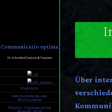
I
Communicatio optima
Dr. Schottdorf | Autorin & Trainerin
Über inte
Startseite
verschied
Ihre Buchungen und
Bestellungen
Kommunik
Process Communication
Model® – PCM