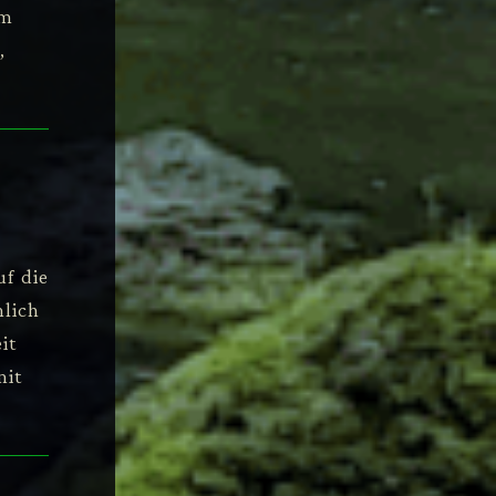
um
,
uf die
mlich
it
mit