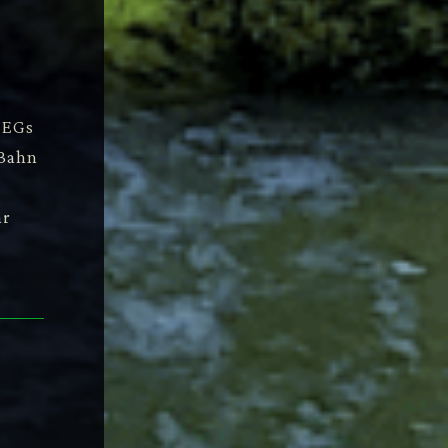
SEGs
 Bahn
är