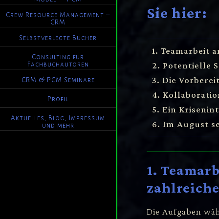
Sie hier:
Crew Resource Management –
CRM
Selbstverlegte Bücher
1. Teamarbeit a
Consulting für
2. Potentielle 
Fachbuchautoren
3. Die Vorberei
CRM & PCM Seminare
4. Kollaborati
Profil
5. Ein Kriseni
Aktuelles, Blog, Impressum
6. Im August s
und mehr
POWERED BY
GENESIS
1. Teamarb
zahlreiche
Die Aufgaben wäh