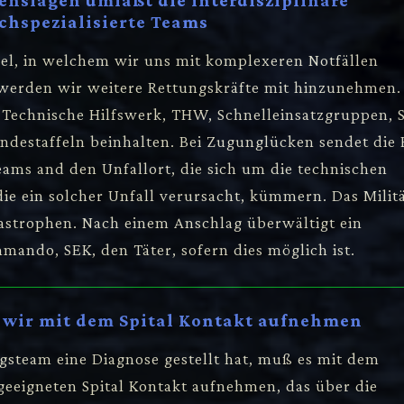
enslagen umfaßt die interdisziplinäre
chspezialisierte Teams
kel, in welchem wir uns mit komplexeren Notfällen
 werden wir weitere Rettungskräfte mit hinzunehmen.
 Technische Hilfswerk, THW, Schnelleinsatzgruppen, 
ndestaffeln beinhalten. Bei Zugunglücken sendet die
teams and den Unfallort, die sich um die technischen
die ein solcher Unfall verursacht, kümmern. Das Milit
tastrophen. Nach einem Anschlag überwältigt ein
mando, SEK, den Täter, sofern dies möglich ist.
wir mit dem Spital Kontakt aufnehmen
gsteam eine Diagnose gestellt hat, muß es mit dem
geeigneten Spital Kontakt aufnehmen, das über die