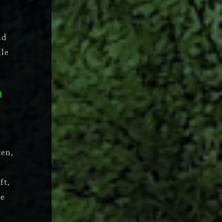
nd
lle
d
ten,
r
ft,
re