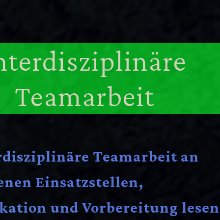
nterdisziplinäre
Teamarbeit
rdisziplinäre Teamarbeit an
enen Einsatzstellen,
ation und Vorbereitung lesen